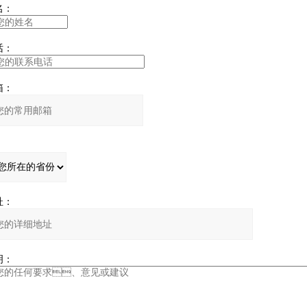
：
：
：
：
：