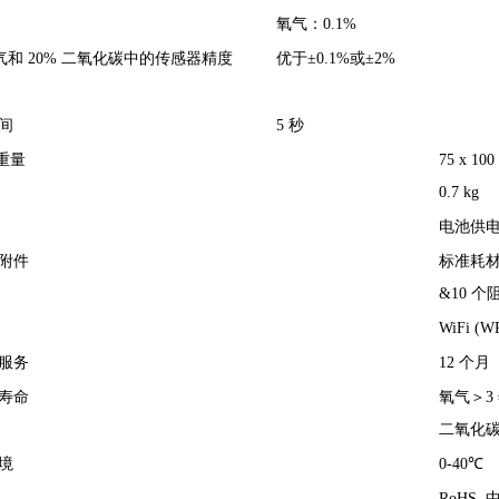
氧气：0.1%
氧气和 20% 二氧化碳中的传感器精度
优于±0.1%或±2%
间
5 秒
重量
75 x 10
0.7 kg
电池供电
附件
标准耗材工
&10 个
WiFi (WP
服务
12 个月
寿命
氧气＞3
二氧化碳
境
0-40℃
RoHS, 