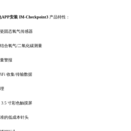
PP安装 IM-Checkpoint3
产品特性：
陶瓷固态氧气传感器
或结合氧气/二氧化碳测量
流量警报
WiFi 收集/传输数据
处理
 3.5 寸彩色触摸屏
标准的低成本针头