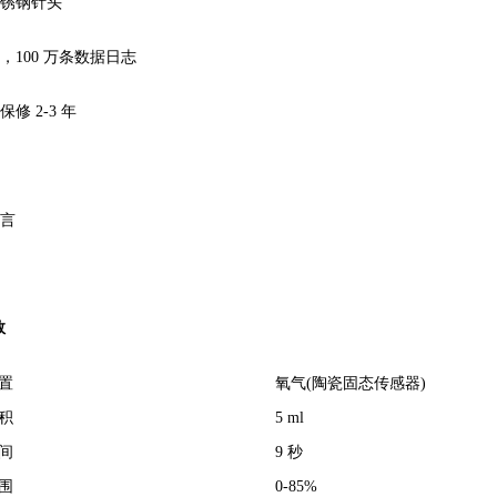
不锈钢针头
，100 万条数据日志
保修 2-3 年
语言
数
置
氧气(陶瓷固态传感器)
积
5 ml
间
9 秒
围
0-85%