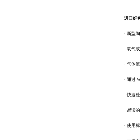
进口好色A
· 新型
· 氧气
· 气体
· 通过 
· 快速
· 易读的
· 使用