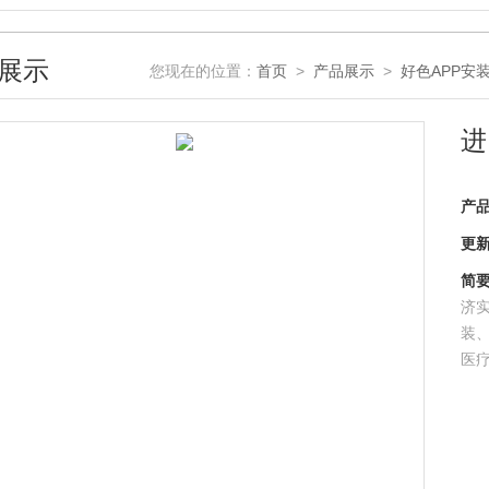
展示
您现在的位置：
首页
>
产品展示
>
好色APP安
进
产品型
更新时
简要描
济实
装
医疗