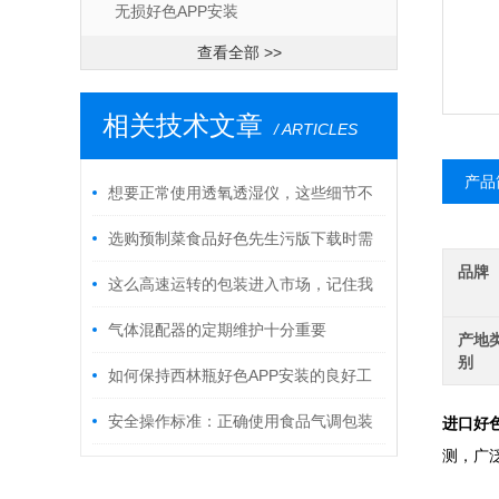
无损好色APP安装
查看全部 >>
相关技术文章
/ ARTICLES
产品
想要正常使用透氧透湿仪，这些细节不
能忽视
选购预制菜食品好色先生污版下载时需
品牌
要考虑哪几个方面？
这么高速运转的包装进入市场，记住我
给出的原理
气体混配器的定期维护十分重要
产地
别
如何保持西林瓶好色APP安装的良好工
作状态？
安全操作标准：正确使用食品气调包装
进口好色A
测
设备的步骤