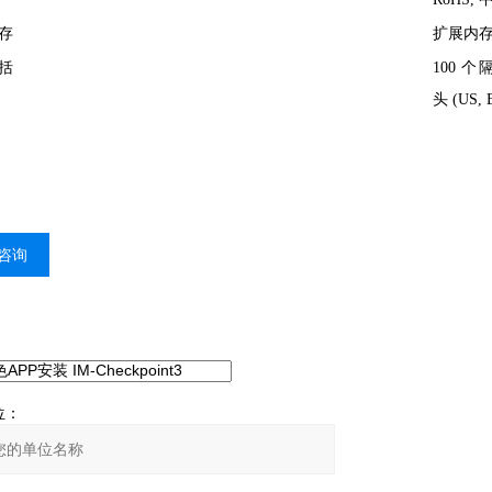
存
扩展内存
括
100 个
头 (US, 
咨询
：