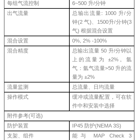
每组气流控制
6~500 升/分钟
出气流量
总输出流量: 1000 升/分
钟(2 气)、1500升/分钟(3
气) 根据混合设置
混合设置
0%, 2% -100%
混合精度
总输出流量 50 升/分钟以
上的流量为 ±2%。氩
气：氩气流量>50 升的流
量为 ±2%
流量监测
总流量、日均流量
操作模式
缓冲或流量配置，可在软
件中和安装中选择
附件参考(可选)
防护装置
IP45 防护(NEMA 3S)
支架、组件
能与 MAP Check 3