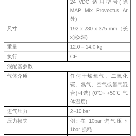
24 VDC 适用型号(除
MAP Mix Provectus Ar
外)
尺寸
192 x 230 x 375 mm（长
x宽x深)
重量
12.0 – 14.0 kg
执行
CE
混配器参数
气体介质
任何干燥氧气、二氧化
碳、氮气、空气或氩气混
合(可选) (0℃~ +50℃ 气
体温度)
进气压力
2~10 bar
压力损失
例: 在 10bar 进气压下
1bar 损耗