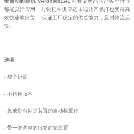
全自动封袋机
VARiosesEAL
在食品药品医疗各个行业
都能灵活应用，封袋机在供应链末端让产品打包变得高
效快速地出货， 保证工厂稳定的供货能力，及时物流运
输。
选项
- 袋子折暨
-
不锈钢版本
-
集成带有剔除装置的自动检重秤
-
带一健调整的纸箱封箱装置