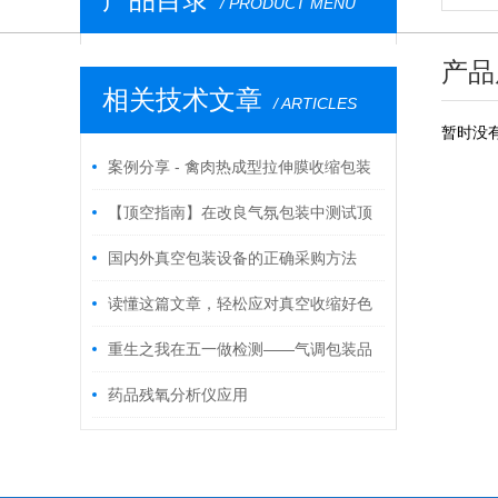
/ PRODUCT MENU
产品
相关技术文章
/ ARTICLES
暂时没
案例分享 - 禽肉热成型拉伸膜收缩包装
解决方案
【顶空指南】在改良气氛包装中测试顶
空气体 - 好色视频下载工业智能IMachine
国内外真空包装设备的正确采购方法
读懂这篇文章，轻松应对真空收缩好色
先生污版下载常见故障
重生之我在五一做检测——气调包装品
控方案
药品残氧分析仪应用